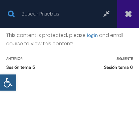
This content is protected, please
and enroll
login
course to view this content!
GRUPOS
ANTERIOR
SIGUIENTE
Sesión tema 5
Sesión tema 6
Abrir barra de herramientas
Inicio
Todas las pruebas
Grupos
Bispol