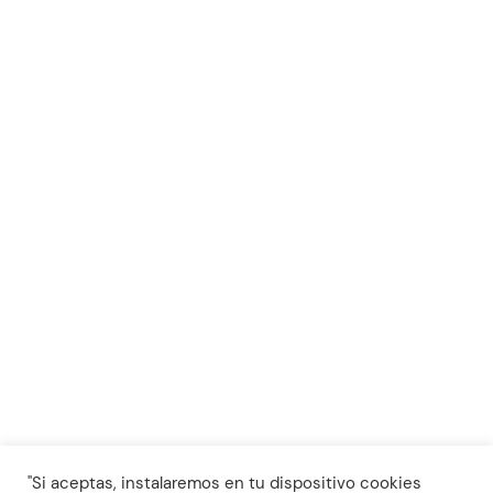
info@bispol.es
Lunes a Jueves de 16:00 - 20:00
Aviso Legal y política de cookies
Declaración de Accesibilidad
"Si aceptas, instalaremos en tu dispositivo cookies