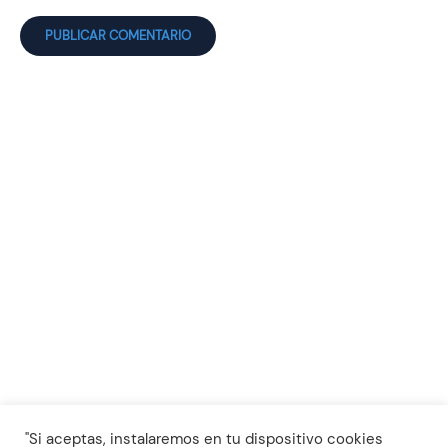
info@bispol.es
Lunes a Jueves de 16:00 - 20:00
Aviso Legal y política de cookies
Declaración de Accesibilidad
"Si aceptas, instalaremos en tu dispositivo cookies