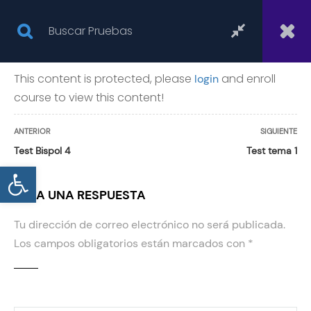
This content is protected, please
and enroll
login
course to view this content!
GRUPOS
ANTERIOR
SIGUIENTE
Test Bispol 4
Test tema 1
Abrir barra de herramientas
Inicio
Todas las pruebas
Grupos
Bispol
DEJA UNA RESPUESTA
Tu dirección de correo electrónico no será publicada.
Los campos obligatorios están marcados con
*