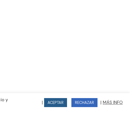
Lunes a Jueves de 16:00 - 20:00
kies
d
io y
|
|
MÁS INFO
ACEPTAR
RECHAZAR