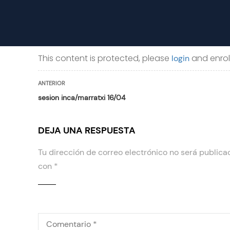
NORMATIVA
CONTACTO
TARIFAS
NUEVA AULA VIRTUAL
This content is protected, please
and enroll
login
ANTERIOR
sesion inca/marratxi 16/04
DEJA UNA RESPUESTA
Tu dirección de correo electrónico no será publica
con
*