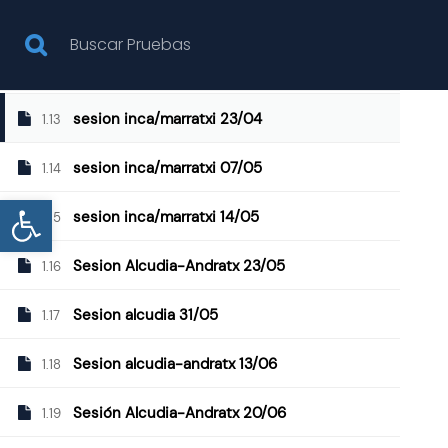
Sesión inca/marratxi 09/04
1.11
sesion inca/marratxi 16/04
1.12
NOSOTROS
PRUEBAS
sesion inca/marratxi 23/04
1.13
sesion inca/marratxi 07/05
1.14
Abrir barra de herramientas
sesion inca/marratxi 14/05
1.15
GRUPOS
Sesion Alcudia-Andratx 23/05
1.16
Sesion alcudia 31/05
1.17
Sesion alcudia-andratx 13/06
1.18
Inicio
Todas las pruebas
Grupos
Bispol
Sesión Alcudia-Andratx 20/06
1.19