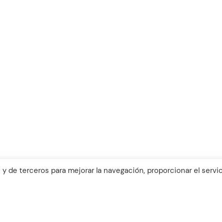
info@bispol.es
Aviso Legal y política de coo
Declaración de Accesibilida
 y de terceros para mejorar la navegación, proporcionar el servic