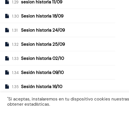
sesion historia 11/09
1.29
+34 620 17 62 59
Sesion historia 18/09
1.30
Sesion historia 24/09
1.31
Sesion historia 25/09
1.32
Sesion historia 02/10
1.33
Sesión historia 09/10
1.34
Sesión historia 16/10
1.35
"Si aceptas, instalaremos en tu dispositivo cookies nuestras
Sesión historia 23/10
1.36
obtener estadísticas.
Sesión historia 30/10
1.37