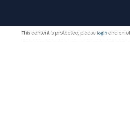
NORMATIVA
CONTACTO
TARIFAS
NUEVA AULA VIRTUAL
This content is protected, please
and enroll
login