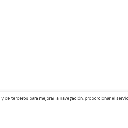
info@bispol.es
Aviso Legal y política de coo
Declaración de Accesibilida
 y de terceros para mejorar la navegación, proporcionar el servic