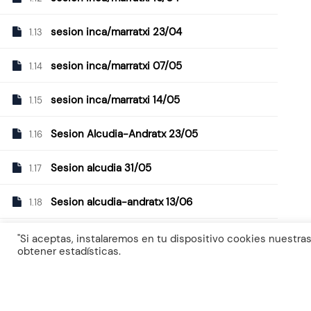
+34 620 17 62 59
sesion inca/marratxi 23/04
1.13
sesion inca/marratxi 07/05
1.14
sesion inca/marratxi 14/05
1.15
Sesion Alcudia-Andratx 23/05
1.16
Sesion alcudia 31/05
1.17
Sesion alcudia-andratx 13/06
1.18
Sesión Alcudia-Andratx 20/06
1.19
"Si aceptas, instalaremos en tu dispositivo cookies nuestras
obtener estadísticas.
Sesion baleares 03/07
1.20
Sesion baleares 07/07
1.21