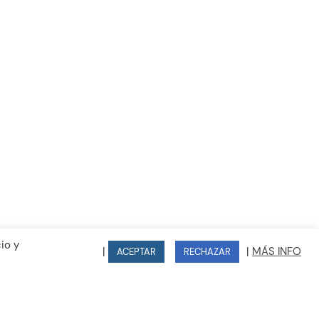
Lunes a Jueves de 16:00 - 20:00
kies
d
io y
|
|
MÁS INFO
ACEPTAR
RECHAZAR