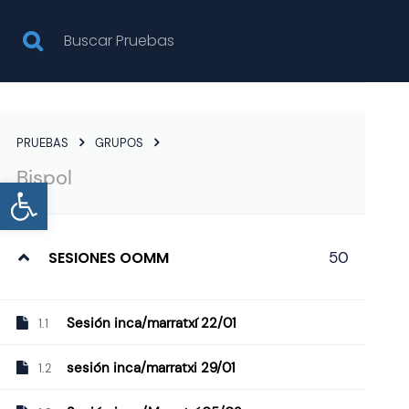
NOSOTROS
PRUEBAS
PRUEBAS
GRUPOS
Bispol
Abrir barra de herramientas
GRUPOS
SESIONES OOMM
50
Sesión inca/marratxí 22/01
1.1
sesión inca/marratxi 29/01
1.2
Inicio
Todas las pruebas
Grupos
Bispol